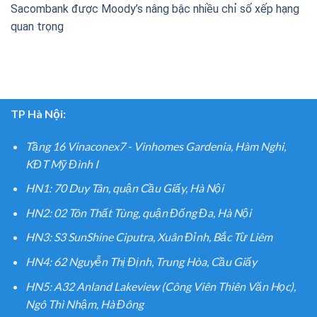
Sacombank được Moody’s nâng bậc nhiều chỉ số xếp hạng
quan trọng
TP Hà Nội:
Tầng 16 Vinaconex7 - Vinhomes Gardenia, Hàm Nghi,
KĐT Mỹ Đình I
HN1: 70 Duy Tân, quận Cầu Giấy, Hà Nội
HN2: 02 Tôn Thất Tùng, quận Đống Đa, Hà Nội
HN3: S3 SunShine Ciputra, Xuân Đỉnh, Bắc Từ Liêm
HN4: 62 Nguyễn Thị Định, Trung Hòa, Cầu Giấy
HN5: A32 Anland Lakeview (Công Viên Thiên Văn Học),
Ngô Thì Nhậm, Hà Đông