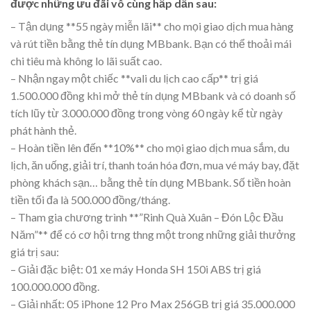
được những ưu đãi vô cùng hấp dẫn sau:
– Tận dụng **55 ngày miễn lãi** cho mọi giao dịch mua hàng
và rút tiền bằng thẻ tín dụng MBbank. Bạn có thể thoải mái
chi tiêu mà không lo lãi suất cao.
– Nhận ngay một chiếc **vali du lịch cao cấp** trị giá
1.500.000 đồng khi mở thẻ tín dụng MBbank và có doanh số
tích lũy từ 3.000.000 đồng trong vòng 60 ngày kể từ ngày
phát hành thẻ.
– Hoàn tiền lên đến **10%** cho mọi giao dịch mua sắm, du
lịch, ăn uống, giải trí, thanh toán hóa đơn, mua vé máy bay, đặt
phòng khách sạn… bằng thẻ tín dụng MBbank. Số tiền hoàn
tiền tối đa là 500.000 đồng/tháng.
– Tham gia chương trình **”Rinh Quà Xuân – Đón Lộc Đầu
Năm”** để có cơ hội trng thng một trong những giải thưởng
giá trị sau:
– Giải đặc biệt: 01 xe máy Honda SH 150i ABS trị giá
100.000.000 đồng.
– Giải nhất: 05 iPhone 12 Pro Max 256GB trị giá 35.000.000