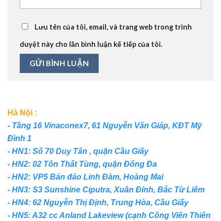
Lưu tên của tôi, email, và trang web trong trình
duyệt này cho lần bình luận kế tiếp của tôi.
Hà Nội :
- Tầng 16 Vinaconex7, 61 Nguyễn Văn Giáp, KĐT Mỹ
Đình 1
- HN1: Số 70 Duy Tân , quận Cầu Giấy
- HN2: 02 Tôn Thất Tùng, quận Đống Đa
- HN2: VP5 Bán đảo Linh Đàm, Hoàng Mai
- HN3: S3 Sunshine Ciputra, Xuân Đỉnh, Bắc Từ Liêm
- HN4: 62 Nguyễn Thị Định, Trung Hòa, Cầu Giấy
- HN5: A32 cc Anland Lakeview (cạnh Công Viên Thiên