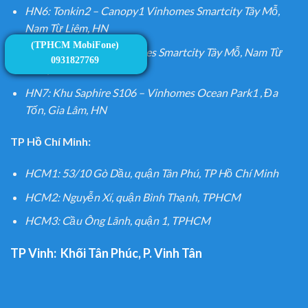
HN6: Tonkin2 – Canopy1 Vinhomes Smartcity Tây Mỗ,
Nam Từ Liêm, HN
(TPHCM MobiFone)
HN6: SA1 Sakura Vinhomes Smartcity Tây Mỗ, Nam Từ
0931827769
Liêm, HN
HN7: Khu Saphire S106 – Vinhomes Ocean Park1 , Đa
Tốn, Gia Lâm, HN
TP Hồ Chí Minh:
HCM1: 53/10 Gò Dầu, quận Tân Phú, TP Hồ Chí Minh
HCM2: Nguyễn Xí, quận Bình Thạnh, TPHCM
HCM3: Cầu Ông Lãnh, quận 1, TPHCM
TP Vinh:
Khối Tân Phúc, P. Vinh Tân