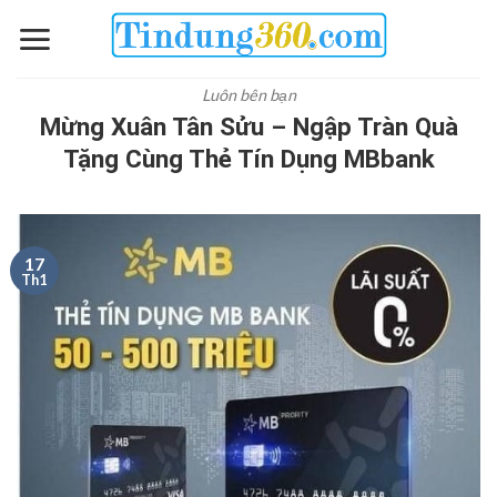
Skip
to
content
Luôn bên bạn
Mừng Xuân Tân Sửu – Ngập Tràn Quà
Tặng Cùng Thẻ Tín Dụng MBbank
17
Th1