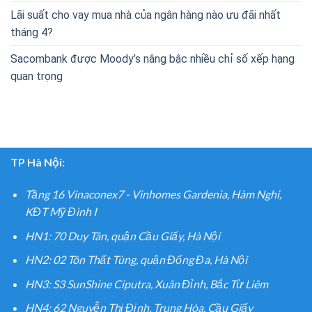
Lãi suất cho vay mua nhà của ngân hàng nào ưu đãi nhất
tháng 4?
Sacombank được Moody’s nâng bậc nhiều chỉ số xếp hạng
quan trọng
TP Hà Nội:
Tầng 16 Vinaconex7 - Vinhomes Gardenia, Hàm Nghi,
KĐT Mỹ Đình I
HN1: 70 Duy Tân, quận Cầu Giấy, Hà Nội
HN2: 02 Tôn Thất Tùng, quận Đống Đa, Hà Nội
HN3: S3 SunShine Ciputra, Xuân Đỉnh, Bắc Từ Liêm
HN4: 62 Nguyễn Thị Định, Trung Hòa, Cầu Giấy