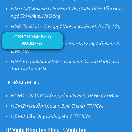
HN5: A32 Anland Lakeview (Công Viên Thiên Văn Học),
Ngô Thì Nhậm, Hà Đông
HN6: Tonkin2 – Canopy1 Vinhomes Smartcity Tây Mỗ,
Nam Từ Liêm, HN
(TPHCM MobiFone)
HN6: SA1 Sakura Vinhomes Smartcity Tây Mỗ, Nam Từ
0931827769
Liêm, HN
HN7: Khu Saphire S106 – Vinhomes Ocean Park1 , Đa
Tốn, Gia Lâm, HN
TP Hồ Chí Minh:
HCM1: 53/10 Gò Dầu, quận Tân Phú, TP Hồ Chí Minh
HCM2: Nguyễn Xí, quận Bình Thạnh, TPHCM
HCM3: Cầu Ông Lãnh, quận 1, TPHCM
TP Vinh:
Khối Tân Phúc, P. Vinh Tân