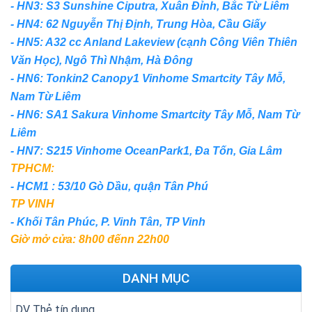
- HN3: S3 Sunshine Ciputra, Xuân Đỉnh, Bắc Từ Liêm
- HN4: 62 Nguyễn Thị Định, Trung Hòa, Cầu Giấy
- HN5: A32 cc Anland Lakeview (cạnh Công Viên Thiên
Văn Học), Ngô Thì Nhậm, Hà Đông
- HN6: Tonkin2 Canopy1 Vinhome Smartcity Tây Mỗ,
Nam Từ Liêm
- HN6: SA1 Sakura Vinhome Smartcity Tây Mỗ, Nam Từ
Liêm
- HN7: S215 Vinhome OceanPark1, Đa Tốn, Gia Lâm
TPHCM:
- HCM1 : 53/10 Gò Dầu, quận Tân Phú
TP VINH
- Khối Tân Phúc, P. Vinh Tân, TP Vinh
Giờ mở cửa: 8h00 đếnn 22h00
DANH MỤC
DV Thẻ tín dụng