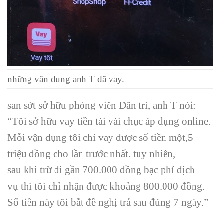
những
vận dụng
anh T đã vay.
san sớt
sở hữu
phóng viên Dân trí, anh T nói:
“Tôi
sở hữu
vay
tiền tài
vài chục
áp dụng
online.
Mỗi
vận dụng
tôi chỉ vay được số tiền
một
,5
triệu đồng cho lần
trước nhất
.
tuy nhiên
,
sau
khi
trừ đi
gần
700.000
đồng bạc
phí
dịch
vụ
thì tôi chỉ nhận được khoảng 800.000 đồng.
Số tiền này tôi bắt
đề nghị
trả sau đúng 7 ngày.”