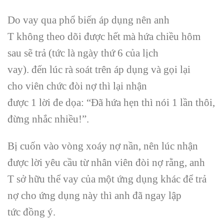
Do vay qua
phổ biến
áp dụng
nên anh
T
không
theo dõi được hết mà
hứa
chiều hôm
sau sẽ trả (tức là ngày thứ 6 của lịch
vay).
đến
lúc
rà soát
trên
áp dụng
và gọi lại
cho
viên chức
đòi nợ thì lại nhận
được
1
lời
đe
dọa: “Đã
hứa hẹn
thì
nói
1
lần thôi,
đừng
nhắc
nhiều!”.
Bị cuốn vào vòng xoáy nợ nần, nên
lúc
nhận
được lời
yêu cầu
từ
nhân viên
đòi nợ rằng, anh
T
sở hữu
thể vay của
một
ứng dụng
khác để trả
nợ cho
ứng dụng
này thì anh đã
ngay lập
tức
đồng ý.