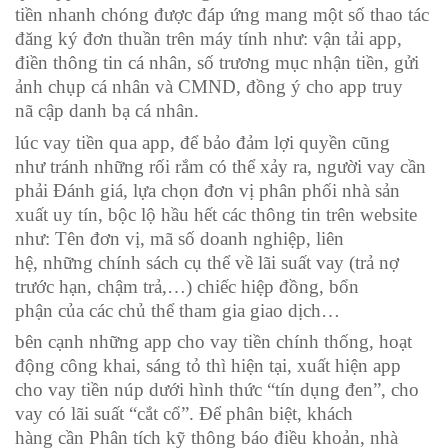
tiền
nhanh chóng
được đáp ứng
mang
một
số thao tác
đăng ký
đơn thuần
trên máy tính như:
vận tải
app,
điền
thông tin
cá nhân
, số
trương mục
nhận tiền, gửi
ảnh chụp
cá nhân
và CMND, đồng ý cho app
truy
nã
cập danh bạ
cá nhân
.
lúc
vay tiền qua app, để bảo đảm
lợi quyền
cũng
như
tránh
những
rối rắm
có
thể xảy ra, người vay cần
phải
Đánh giá
,
lựa chọn
đơn vị
phân phối
nhà sản
xuất
uy tín,
bộc lộ
hầu hết
các
thông tin
trên website
như: Tên
đơn vị
, mã số
doanh nghiệp
,
liên
hệ
,
những
chính sách cụ thể về lãi suất vay (trả nợ
trước hạn, chậm trả,…)
chiếc
hiệp đồng
,
bổn
phận
của
các
chủ thể
tham gia
giao dịch…
bên cạnh
những
app cho vay tiền chính thống, hoạt
động công khai,
sáng tỏ
thì
hiện tại
, xuất hiện app
cho vay tiền núp dưới hình thức “tín dụng đen”, cho
vay
có
lãi suất “cắt cổ”. Để phân biệt,
khách
hàng
cần
Phân tích
kỹ
thông báo
điều khoản,
nhà