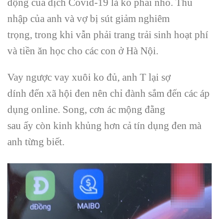
động
của dịch Covid-19 là
ko phải
nhỏ. Thu
nhập của anh và vợ bị
sút giảm
nghiêm
trọng
,
trong khi
vẫn phải trang trải sinh hoạt phí
và tiền ăn học cho
các
con ở Hà Nội.
Vay ngược vay xuôi
ko
đủ, anh T lại sợ
dính
đến
xã
hội đen nên chỉ đành
sắm
đến
các
áp
dụng
online. Song, cơn ác mộng đằng
sau
ấy
còn
kinh khủng
hơn cả
tín dụng
đen mà
anh từng biết.