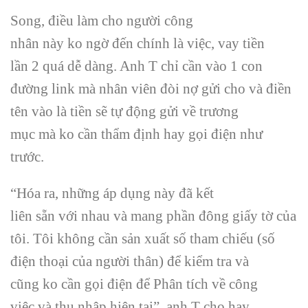
Song, điều
làm cho
người
công
nhân
này
ko
ngờ
đến
chính là việc, vay tiền
lần
2
quá
dễ dàng
. Anh T chỉ cần vào
1
con
đường
link mà
nhân viên
đòi nợ gửi cho và điền
tên vào là tiền sẽ tự động gửi về
trương
mục
mà
ko
cần
thẩm định
hay gọi điện như
trước.
“Hóa ra,
những
áp dụng
này đã
kết
liên
sẵn
với
nhau và
mang
phần đông
giấy tờ
của
tôi. Tôi
không
cần
sản xuất
số tham chiếu (số
điện thoại của người thân) để
kiểm tra
và
cũng
ko
cần gọi điện để
Phân tích
về
công
việc
và thu nhập hiện tại”, anh T cho hay.