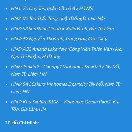
HN1: 70 Duy Tân, quận Cầu Giấy, Hà Nội
HN2: 02 Tôn Thất Tùng, quận Đống Đa, Hà Nội
HN3: S3 SunShine Ciputra, Xuân Đỉnh, Bắc Từ Liêm
HN4: 62 Nguyễn Thị Định, Trung Hòa, Cầu Giấy
HN5: A32 Anland Lakeview (Công Viên Thiên Văn Học),
Ngô Thì Nhậm, Hà Đông
HN6: Tonkin2 – Canopy1 Vinhomes Smartcity Tây Mỗ,
Nam Từ Liêm, HN
HN6: SA1 Sakura Vinhomes Smartcity Tây Mỗ, Nam Từ
Liêm, HN
HN7: Khu Saphire S106 – Vinhomes Ocean Park1 , Đa
Tốn, Gia Lâm, HN
TP Hồ Chí Minh: