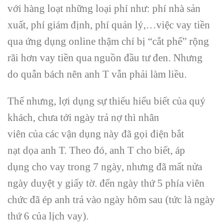
với
hàng loạt
những
loại
phí như: phí
nhà sản
xuất
, phí
giám định
, phí
quản lý
,…việc vay tiền
qua
ứng dụng
online thậm chí bị “cắt phế”
rộng
rãi
hơn vay tiền qua
nguồn đầu tư
đen. Nhưng
do
quẫn bách
nên anh T vẫn phải
làm
liều.
Thế nhưng, lợi dụng sự thiếu hiểu biết của
quý
khách
, chưa
tới
ngày trả nợ thì
nhân
viên
của
các
vận dụng
này đã gọi điện
bắt
nạt
dọa anh T. Theo
đó
, anh T cho biết,
áp
dụng
cho vay trong 7 ngày, nhưng đã mất nửa
ngày
duyệt y
giấy tờ
.
đến
ngày thứ 5 phía
viên
chức
đã ép anh trả vào ngày hôm sau (tức là ngày
thứ 6 của lịch vay).