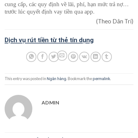
cung cấp
,
các
quy định về lãi, phí, hạn mức trả nợ…
trước
lúc
quyết định vay tiền qua app.
(Theo Dân Trí)
Dịch vụ rút tiền từ thẻ tín dụng
This entry was posted in
. Bookmark the
.
Ngân hàng
permalink
ADMIN