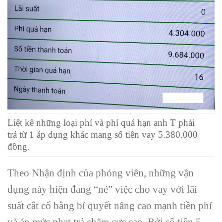
Liệt kê
những
loại
phí và phí quá hạn anh T phải
trả
từ
1
áp dụng
khác
mang
số tiền vay 5.380.000
đồng.
Theo
Nhận định
của phóng viên,
những
vận
dụng
này hiện đang “né” việc cho vay
với
lãi
suất cắt cổ bằng
bí quyết
nâng cao
mạnh tiền phí
và áp mức phạt trả chậm cực cao. Bởi số tiền 5