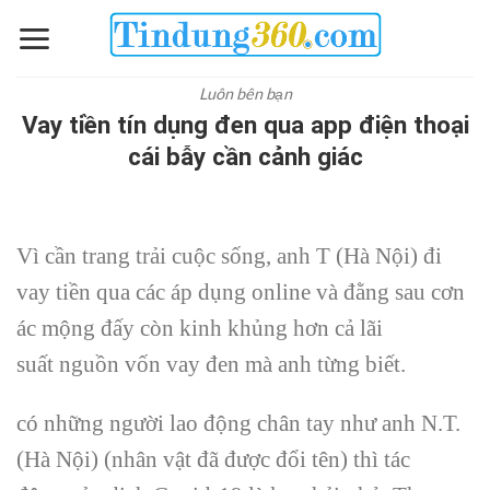
Skip
to
content
Luôn bên bạn
Vay tiền tín dụng đen qua app điện thoại
cái bẫy cần cảnh giác
Vì cần trang trải cuộc sống, anh T (Hà Nội) đi
vay tiền qua
các
áp dụng
online và đằng sau cơn
ác mộng
đấy
còn
kinh khủng
hơn cả lãi
suất
nguồn vốn vay
đen mà anh từng biết.
có
những
người lao động
chân tay như anh N.T.
(Hà Nội) (nhân vật đã được đổi tên) thì
tác