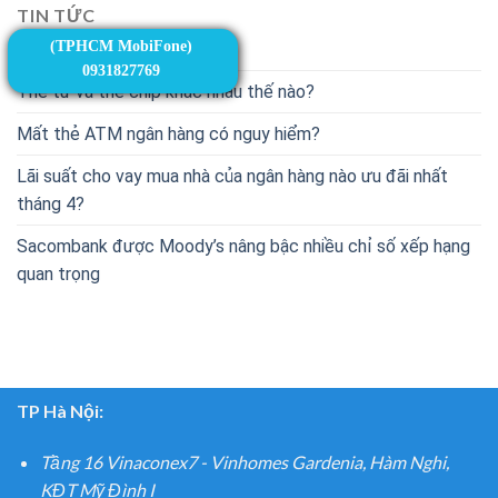
TIN TỨC
(TPHCM MobiFone)
Thẻ từ và thẻ chip
0931827769
Thẻ từ và thẻ chip khác nhau thế nào?
Mất thẻ ATM ngân hàng có nguy hiểm?
Lãi suất cho vay mua nhà của ngân hàng nào ưu đãi nhất
tháng 4?
Sacombank được Moody’s nâng bậc nhiều chỉ số xếp hạng
quan trọng
TP Hà Nội:
Tầng 16 Vinaconex7 - Vinhomes Gardenia, Hàm Nghi,
KĐT Mỹ Đình I