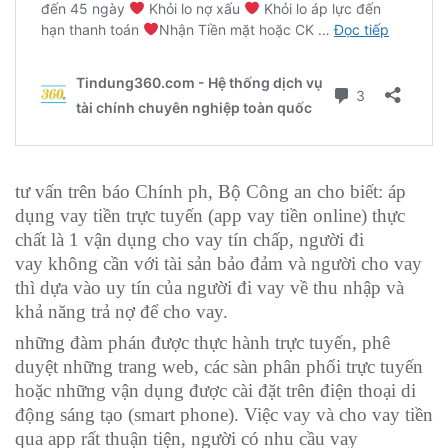
tư vấn
trên báo Chính ph, Bộ Công an cho biết:
áp
dụng
vay tiền trực tuyến (app vay tiền online)
thực
chất
là
1
vận dụng
cho vay tín chấp, người đi
vay
không
cần
với
tài sản bảo đảm và người cho vay
thì dựa vào uy tín của người đi vay về thu nhập và
khả năng trả nợ để cho vay.
những
đàm phán
được
thực hành
trực tuyến,
phê
duyệt
những
trang web,
các
sàn phân phối
trực tuyến
hoặc
những
vận dụng
được cài đặt trên điện thoại di
động
sáng tạo
(smart phone). Việc vay và cho vay tiền
qua app rất
thuận tiện
, người
có
nhu cầu vay