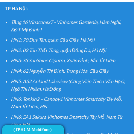
TP Hà Nội:
Tầng 16 Vinaconex7 - Vinhomes Gardenia, Hàm Nghi,
KĐT Mỹ Đình I
HN1: 70 Duy Tân, quận Cầu Giấy, Hà Nội
HN2: 02 Tôn Thất Tùng, quận Đống Đa, Hà Nội
HN3: S3 SunShine Ciputra, Xuân Đỉnh, Bắc Từ Liêm
HN4: 62 Nguyễn Thị Định, Trung Hòa, Cầu Giấy
HN5: A32 Anland Lakeview (Công Viên Thiên Văn Học),
Ngô Thì Nhậm, Hà Đông
HN6: Tonkin2 – Canopy1 Vinhomes Smartcity Tây Mỗ,
Nam Từ Liêm, HN
HN6: SA1 Sakura Vinhomes Smartcity Tây Mỗ, Nam Từ
Liêm, HN
(TPHCM MobiFone)