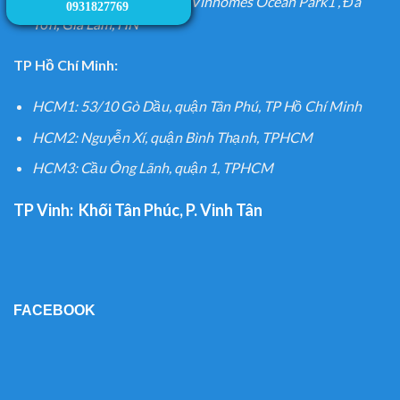
HN7: Khu Saphire S106 – Vinhomes Ocean Park1 , Đa
0931827769
Tốn, Gia Lâm, HN
TP Hồ Chí Minh:
HCM1: 53/10 Gò Dầu, quận Tân Phú, TP Hồ Chí Minh
HCM2: Nguyễn Xí, quận Bình Thạnh, TPHCM
HCM3: Cầu Ông Lãnh, quận 1, TPHCM
TP Vinh:
Khối Tân Phúc, P. Vinh Tân
FACEBOOK