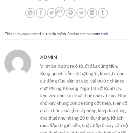
This entry was posted in
. Bookmark the
.
Tin tài chính
permalink
ADMIN
Vị trí ba bước ra ô tô, đi đâu cũng tiện.
Xung quanh tiện ích bạt ngạt, khu vực dân
cư đông đúc, dân trí cao, vài bước chân ra
chợ Phùng Khoang, Ngã Tư Sở Roal Cty,
khu vực nhu cầu ở và thuê nhà rất cao. Nhà
chủ xây khung cột bê tông cốt thép, kiên cố
chắc chắn, nhà gồm 7 phòng khép kín đang
cho thuê nhẹ nhàng 20 triệu/tháng. Khách
mua đầu tư giữ tiền, hoặc đập đi xây căn hộ
cho thuê quá tuyệt vời, chủ cần bán gấp để