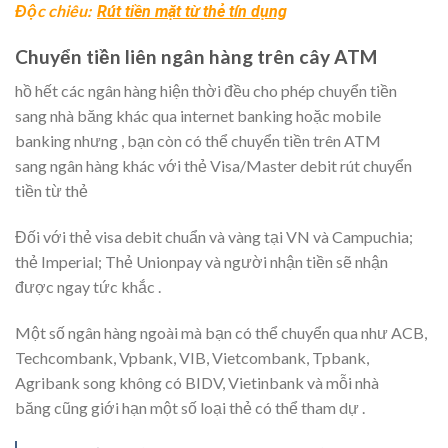
Độc chiêu:
Rút tiền mặt từ thẻ tín dụng
Chuyển tiền liên
ngân hàng
trên cây ATM
hồ hết
các
ngân hàng
hiện thời
đều cho phép chuyển tiền
sang
nhà băng
khác qua internet banking hoặc mobile
banking nhưng
, bạn còn có thể chuyển tiền trên ATM
sang
ngân hàng
khác với thẻ Visa/Master debit rút chuyển
tiền từ thẻ
Đối với thẻ visa debit chuẩn và vàng tại
VN
và Campuchia;
thẻ Imperial; Thẻ Unionpay và người nhận tiền sẽ nhận
được
ngay tức khắc
.
Một số
ngân hàng
ngoài mà bạn có thể chuyển qua như ACB,
Techcombank, Vpbank, VIB, Vietcombank, Tpbank,
Agribank song không có BIDV, Vietinbank và mỗi
nhà
băng
cũng giới hạn một số loại thẻ có thể
tham dự
.