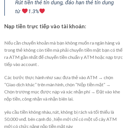
Rút tiền thẻ tín dụng, đáo hạn thẻ tín dụng
từ
1.3%
Nạp tiền trực tiếp vào tài khoản:
tính năng thẻ
visa debit
Nếu cần chuyển khoản mà bạn không muốn ra
ngân hàng
và
trong thẻ không còn tiền mà phải chuyển tiền mặt bạn có thể
ra ATM gần nhất để chuyển tiền
chuẩn y
ATM hoặc nạp trực
tiếp vào
account
.
rút tiền từ thẻ visa debit chuyển tiền
Các bước
thực hành
như sau: đưa thẻ vào ATM → chọn
“Giao dịch khác” trên màn hình, chọn “Nộp tiền mặt” →
Chọn
trương mục
được nạp và
xác nhận
phí
→ Đặt vào khe
nộp tiền,
công nhận
và nhận biên lai.
tính năng thẻ visa debit
yêu cầu
tiền không nhàu, nát, không bị rách và tối thiểu là
50.000 vnđ.
bên cạnh đó
, hiện mới chỉ có một số cây ATM
mới có chức năng nộp tiền mặt này