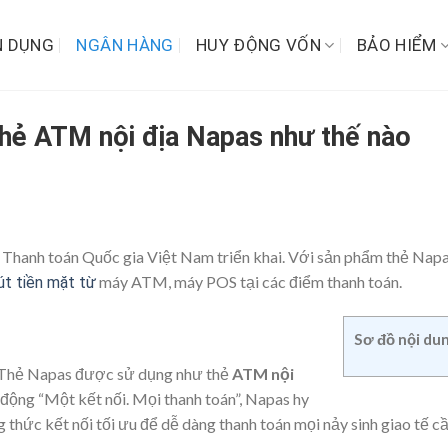
N DỤNG
NGÂN HÀNG
HUY ĐỘNG VỐN
BẢO HIỂM
thẻ ATM nội địa Napas như thế nào
Thanh toán Quốc gia Việt Nam triển khai. Với sản phẩm thẻ Napa
máy ATM, máy POS tại các điểm thanh toán.
út tiền mặt từ
Sơ đồ nội du
. Thẻ Napas được sử dụng như thẻ
ATM nội
động “Một kết nối. Mọi thanh toán”, Napas hy
 thức kết nối tối ưu để dễ dàng
thanh toán
mọi
nảy sinh
giao tế
c