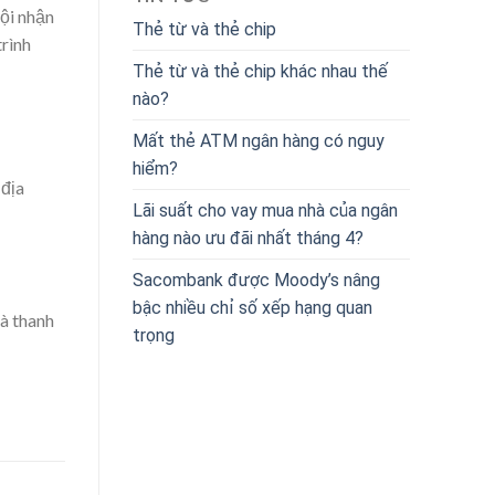
hội
nhận
Thẻ từ và thẻ chip
rình
Thẻ từ và thẻ chip khác nhau thế
nào?
Mất thẻ ATM ngân hàng có nguy
hiểm?
 địa
Lãi suất cho vay mua nhà của ngân
hàng nào ưu đãi nhất tháng 4?
Sacombank được Moody’s nâng
bậc nhiều chỉ số xếp hạng quan
và
thanh
trọng