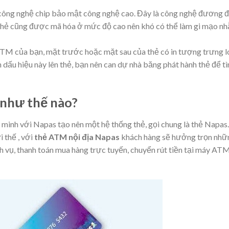
 công nghệ chip bảo mật công nghệ cao. Đây là công nghệ
đương đ
 thẻ cũng được mã hóa ở
mức độ
cao nên khó có thể làm
gi mạo
nh
ATM của bạn, mặt trước hoặc mặt sau của thẻ có in
tượng trưng
l
 dấu hiệu này lên thẻ, bạn nên
can dự
nhà băng
phát hành thẻ để t
như thế nào?
 minh với Napas tạo nên một hệ thống thẻ, gọi chung là thẻ Napas
i thế
, với
thẻ ATM nội địa Napas
khách hàng sẽ hưởng trọn nhữn
h vụ,
thanh toán
mua hàng trực tuyến, chuyển rút tiền tại máy AT