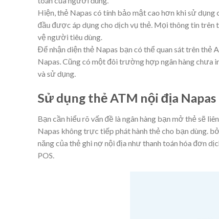
toán
của người dùng.
Hiện, thẻ Napas có tính bảo mật cao hơn khi sử dụng
đầu được
áp dụng
cho dịch vụ thẻ. Mọi
thông tin
trên
vệ người tiêu dùng.
Để
nhận diện
thẻ Napas bạn có thể quan sát trên thẻ 
Napas. Cũng có
một đôi
trường hợp
ngân hàng
chưa in
và sử dụng.
Sử dụng thẻ ATM nội địa Napas 
Bạn cần hiểu rõ vấn đề là
ngân hàng
bạn mở thẻ sẽ liên
Napas không trực tiếp phát hành thẻ cho bạn dùng.
bở
năng của thẻ ghi nợ nội địa như
thanh toán
hóa đơn dịc
POS.