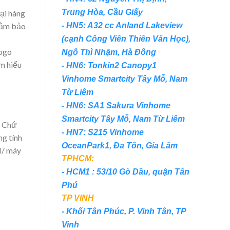
Trung Hòa, Cầu Giấy
ại
hàng
- HN5: A32 cc Anland Lakeview
ằm bảo
(cạnh Công Viên Thiên Văn Học),
ogo
Ngô Thì Nhậm, Hà Đông
ìm hiểu
- HN6: Tonkin2 Canopy1
Vinhome Smartcity Tây Mỗ, Nam
Từ Liêm
- HN6: SA1 Sakura Vinhome
Smartcity Tây Mỗ, Nam Từ Liêm
. Chứ
- HN7: S215 Vinhome
g tính
OceanPark1, Đa Tốn, Gia Lâm
M/ máy
TPHCM:
- HCM1 : 53/10 Gò Dầu, quận Tân
Phú
TP VINH
- Khối Tân Phúc, P. Vinh Tân, TP
Vinh