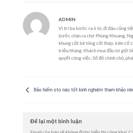
ADMIN
Vị trí ba bước ra ô tô, đi đâu cũng ti
bước chân ra chợ Phùng Khoang, Ngã 
khung cột bê tông cốt thép, kiên cố
triệu/tháng. Khách mua đầu tư giữ ti
quyết công việc. Sổ đỏ chính chủ, phá
Bảo hiểm oto nào tốt kinh nghiệm tham khảo n
Để lại một bình luận
Email của bạn sẽ không được hiển thị công khai.
C