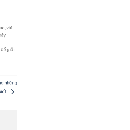
ao, vài
xây
 để giải
̣ng những
biết