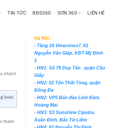
TIN TỨC
BĐS360
SƠN 360
LIÊN HỆ
Hà Nội :
- Tầng 16 Vinaconex7, 61
Nguyễn Văn Giáp, KĐT Mỹ Đình
1
- HN1: Số 70 Duy Tân , quận Cầu
s, khách
Giấy
- HN2: 02 Tôn Thất Tùng, quận
Đống Đa
ng
[
]
hide
- HN2: VP5 Bán đảo Linh Đàm,
Hoàng Mai
- HN3: S3 Sunshine Ciputra,
Xuân Đỉnh, Bắc Từ Liêm
ần
thanh
- HN4: 62 Nguyễn Thị Định,