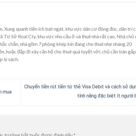
ện. Xung quanh tiện ích bạt ngạt, khu vực dân cư đông đúc, dân trí c
Tư Sở Roal Cty, khu vực nhu cầu ở và thuê nhà rất cao. Nhà chủ 
 chắc chắn, nhà gồm 7 phòng khép kín đang cho thuê nhẹ nhàng 20
ền, hoặc đập đi xây căn hộ cho thuê quá tuyệt vời, chủ cần bán gấp
p lý sạch.
Chuyển tiền rút tiền từ thẻ Visa Debit và cách sử du
ên mua
tính năng đặc biệt ít người 
ác trường bắt buộc được đánh dấu
*