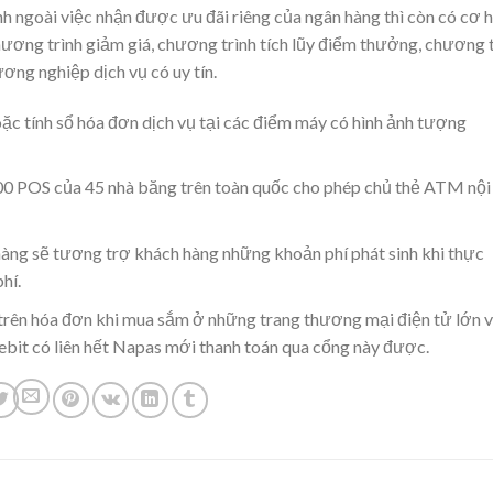
nh ngoài việc nhận được ưu đãi riêng của
ngân hàng
thì còn có
cơ 
ương trình giảm giá, chương trình tích lũy điểm thưởng, chương t
ương nghiệp
dịch vụ có uy tín.
oặc
tính sổ
hóa đơn dịch vụ tại các điểm máy có hình ảnh
tượng
000 POS của 45
nhà băng
trên toàn quốc cho phép chủ thẻ ATM nội
hàng
sẽ
tương trợ
khách hàng những khoản
phí
phát sinh
khi
thực
phí
.
rên hóa đơn khi mua sắm ở những trang thương mại điện tử lớn 
ebit có liên hết Napas mới
thanh toán
qua cổng này được.