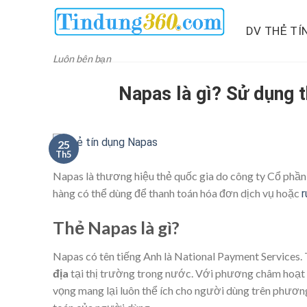
Skip
to
DV THẺ TÍ
content
Luôn bên bạn
Napas là gì? Sử dụng 
25
Th5
Napas là thương hiệu thẻ
quốc gia
do công ty Cổ phần 
hàng có thể dùng để
thanh toán
hóa đơn dịch vụ hoặc
r
Thẻ Napas là gì?
Napas có tên tiếng Anh là National Payment Services
địa
tại thị trường trong nước. Với phương châm hoạt 
vọng mang lại
luôn thể
ích cho người dùng trên phương