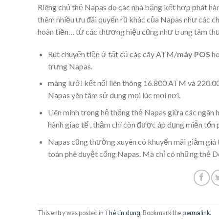
Riêng chủ thẻ Napas do các
nhà băng
kết hợp
phát hà
thêm nhiều ưu đãi
quyến rũ
khác của Napas như các ch
hoàn tiền… từ các thương hiệu cũng như
trung tâm
th
Rút chuyển tiền ở tất cả các cây ATM/
máy POS
h
trưng
Napas.
màng lưới
kết nối liên thông 16.800 ATM và 220.
Napas
yên
tâm sử dụng mọi lúc mọi nơi.
Liên minh trong hệ thống thẻ Napas giữa các
ngân 
hành
giao tế
, thậm chí còn được
áp dụng
miễn
tổn 
Napas cũng thường xuyên có khuyến mãi giảm giá t
toán
phê duyệt
cổng Napas. Mà chỉ có những thẻ D
This entry was posted in
. Bookmark the
.
Thẻ tín dụng
permalink