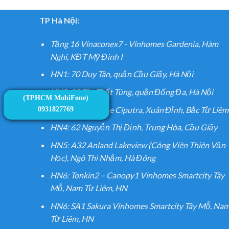
TP Hà Nội:
Tầng 16 Vinaconex7 - Vinhomes Gardenia, Hàm
Nghi, KĐT Mỹ Đình I
HN1: 70 Duy Tân, quận Cầu Giấy, Hà Nội
HN2: 02 Tôn Thất Tùng, quận Đống Đa, Hà Nội
(TPHCM MobiFone)
HN3: S3 SunShine Ciputra, Xuân Đỉnh, Bắc Từ Liêm
0931827769
HN4: 62 Nguyễn Thị Định, Trung Hòa, Cầu Giấy
HN5: A32 Anland Lakeview (Công Viên Thiên Văn
Học), Ngô Thì Nhậm, Hà Đông
HN6: Tonkin2 – Canopy1 Vinhomes Smartcity Tây
Mỗ, Nam Từ Liêm, HN
HN6: SA1 Sakura Vinhomes Smartcity Tây Mỗ, Na
Từ Liêm, HN